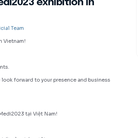
di2023 exhibition in
cial Team
in Vietnam!
nts.
 look forward to your presence and business
Medi2023 tại Việt Nam!