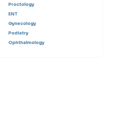
Proctology
ENT
Gynecology
Podiatry
Ophthalmology